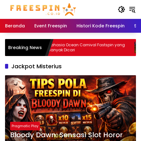
Langsung
ke
konten
Beranda
Event Freespin
Histori Kode Freespin
Slo
Rahasia Ocean Carnival Fastspin yang
P
Breaking News
pin
Banyak Dicari
Ef
Jackpot Misterius
Pragmatic Play
Bloody Dawn: Sensasi Slot Horor