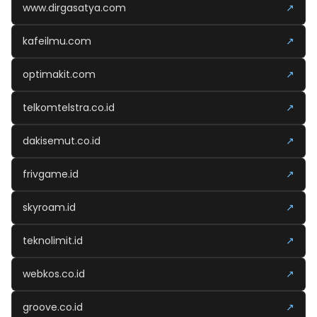
www.dirgasatya.com
↗
kafeilmu.com
↗
optimakit.com
↗
telkomtelstra.co.id
↗
dakisemut.co.id
↗
frivgame.id
↗
skyroam.id
↗
teknolimit.id
↗
webkos.co.id
↗
groove.co.id
↗