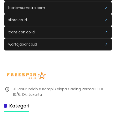
bisnis-sumatra.com
↗
siiora.co.id
↗
transicon.co.id
↗
wartajabar.co.id
↗
Jl Janur Indah X Kompl Kelapa Gading Permai Bl LB-
10/6, Dki Jakarta
Kategori