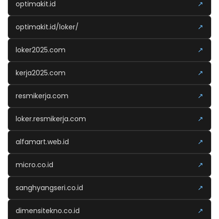
optimakit.id
↗
optimakit.id/loker/
↗
loker2025.com
↗
kerja2025.com
↗
resmikerja.com
↗
loker.resmikerja.com
↗
alfamart.web.id
↗
micro.co.id
↗
sanghyangseri.co.id
↗
dimensitekno.co.id
↗