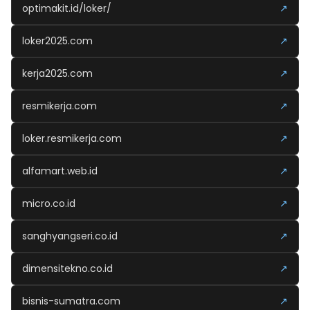
optimakit.id/loker/
↗
loker2025.com
↗
kerja2025.com
↗
resmikerja.com
↗
loker.resmikerja.com
↗
alfamart.web.id
↗
micro.co.id
↗
sanghyangseri.co.id
↗
dimensitekno.co.id
↗
bisnis-sumatra.com
↗