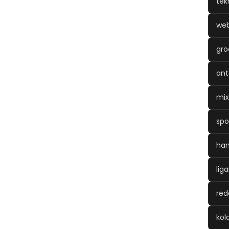
tek
web
gro
ant
mix
spo
han
lig
red
ko