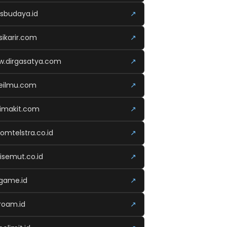
usbudaya.id
↗
sikarir.com
↗
.dirgasatya.com
↗
eilmu.com
↗
imakit.com
↗
komtelstra.co.id
↗
isemut.co.id
↗
vgame.id
↗
roam.id
↗