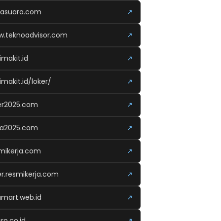
kasuara.com
↗
.teknoadvisor.com
↗
imakit.id
↗
imakit.id/loker/
↗
er2025.com
↗
ja2025.com
↗
mikerja.com
↗
er.resmikerja.com
↗
amart.web.id
↗
ro.co.id
↗