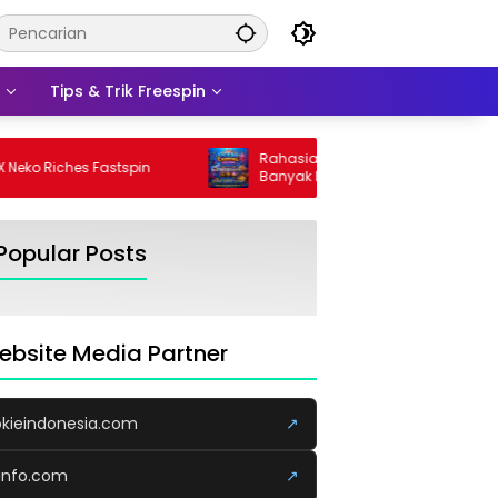
Tips & Trik Freespin
Rahasia Ocean Carnival Fastspin yang
ches Fastspin
Banyak Dicari
Popular Posts
ebsite Media Partner
kieindonesia.com
↗
info.com
↗