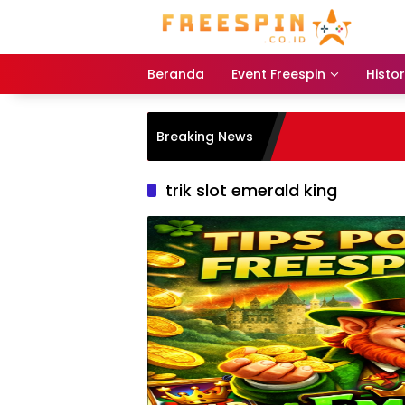
Langsung
ke
konten
Beranda
Event Freespin
Histo
Breaking News
trik slot emerald king