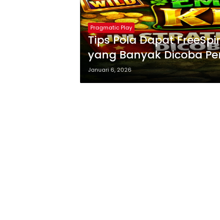
Pragmatic Play
Tips Pola Dapat FreeSpin
yang Banyak Dicoba P
Januari 6, 2026