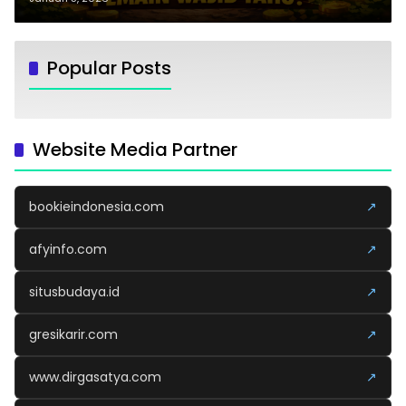
Popular Posts
Website Media Partner
bookieindonesia.com
↗
afyinfo.com
↗
situsbudaya.id
↗
gresikarir.com
↗
www.dirgasatya.com
↗