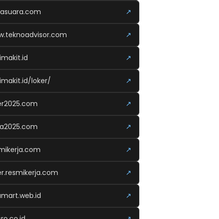
kasuara.com
↗
.teknoadvisor.com
↗
imakit.id
↗
imakit.id/loker/
↗
er2025.com
↗
ja2025.com
↗
mikerja.com
↗
er.resmikerja.com
↗
amart.web.id
↗
ro.co.id
↗