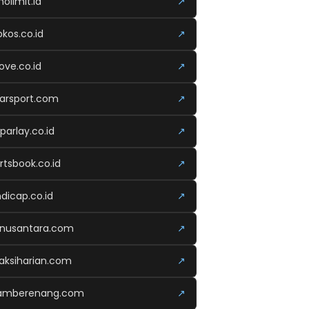
nolimit.id
↗
kos.co.id
↗
ove.co.id
↗
arsport.com
↗
parlay.co.id
↗
rtsbook.co.id
↗
dicap.co.id
↗
anusantara.com
↗
aksiharian.com
↗
lamberenang.com
↗