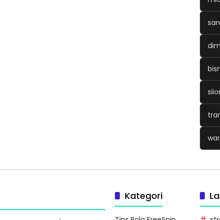
san
dim
bis
siio
tra
war
Kategori
La
Tips Pola FreeSpin
str