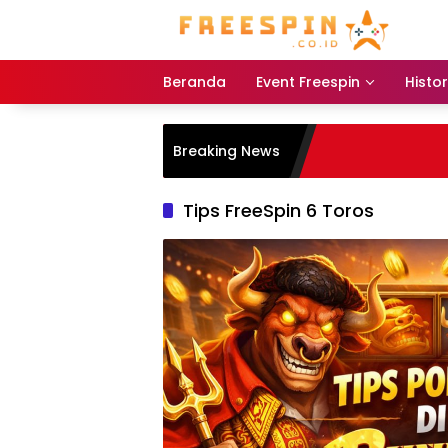
Langsung
ke
konten
Beranda
Event Freespin
Histo
Breaking News
Tips FreeSpin 6 Toros