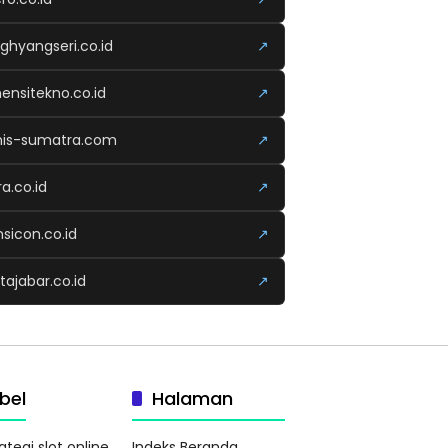
ghyangseri.co.id
↗
ensitekno.co.id
↗
nis-sumatra.com
↗
ra.co.id
↗
nsicon.co.id
↗
tajabar.co.id
↗
bel
Halaman
ategi slot online
Indeks Beranda