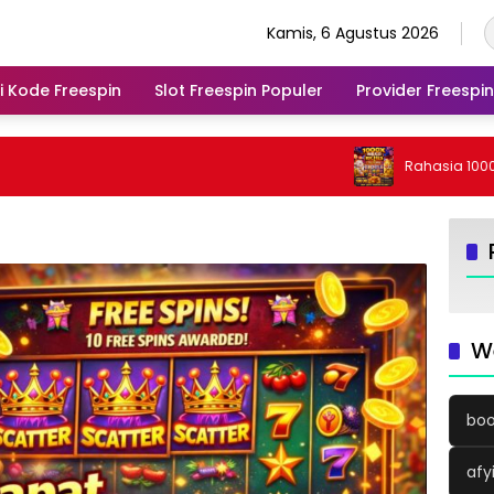
Kamis, 6 Agustus 2026
ri Kode Freespin
Slot Freespin Populer
Provider Freespin
Rahasia 1000X Neko Ri
W
boo
afy