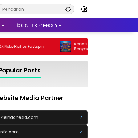
Tips & Trik Freespin
Rahasia Ocean Carnival Fastspin yang
Riches Fastspin
Banyak Dicari
Popular Posts
ebsite Media Partner
kieindonesia.com
↗
info.com
↗