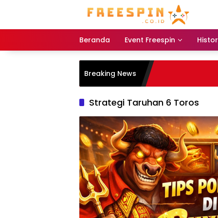
Langsung
ke
konten
Beranda
Event Freespin
Histo
Breaking News
Strategi Taruhan 6 Toros