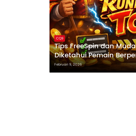
CQ9
Tips FreeSpin dan Muda
Diketahui Pemain Ber
Februari 9, 2026