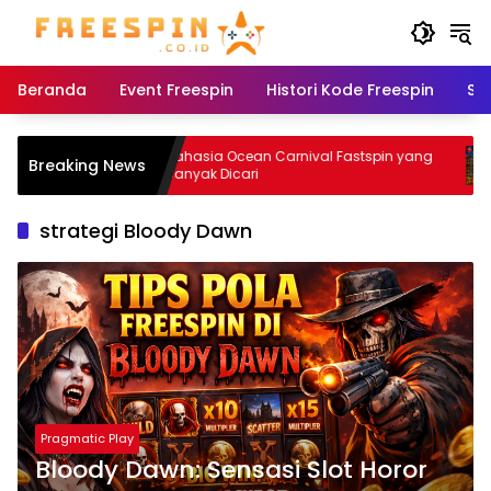
Langsung
ke
konten
Beranda
Event Freespin
Histori Kode Freespin
Slo
Rahasia Ocean Carnival Fastspin yang
Po
Breaking News
pin
Banyak Dicari
Efe
strategi Bloody Dawn
Pragmatic Play
Bloody Dawn: Sensasi Slot Horor