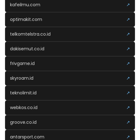
kafeilmu.com
↗
optimakit.com
↗
telkomtelstra.co.id
↗
dakisemut.co.id
↗
frivgame.id
↗
skyroam.id
↗
teknolimit.id
↗
webkos.co.id
↗
groove.co.id
↗
antarsport.com
↗