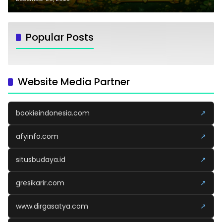
Popular Posts
Website Media Partner
bookieindonesia.com
↗
afyinfo.com
↗
situsbudaya.id
↗
gresikarir.com
↗
www.dirgasatya.com
↗