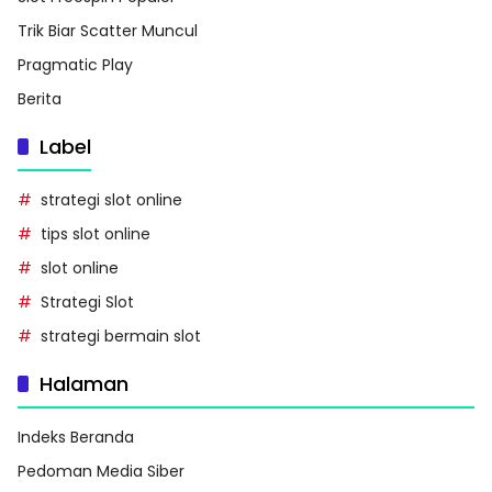
Trik Biar Scatter Muncul
Pragmatic Play
Berita
Label
strategi slot online
tips slot online
slot online
Strategi Slot
strategi bermain slot
Halaman
Indeks Beranda
Pedoman Media Siber