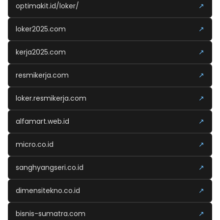
optimakit.id/loker/
↗
loker2025.com
↗
kerja2025.com
↗
resmikerja.com
↗
loker.resmikerja.com
↗
alfamart.web.id
↗
micro.co.id
↗
sanghyangseri.co.id
↗
dimensitekno.co.id
↗
bisnis-sumatra.com
↗