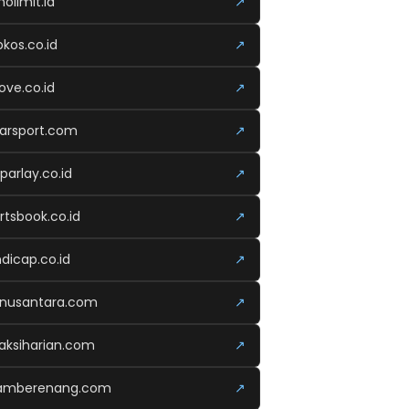
nolimit.id
↗
kos.co.id
↗
ove.co.id
↗
arsport.com
↗
parlay.co.id
↗
rtsbook.co.id
↗
dicap.co.id
↗
anusantara.com
↗
aksiharian.com
↗
lamberenang.com
↗