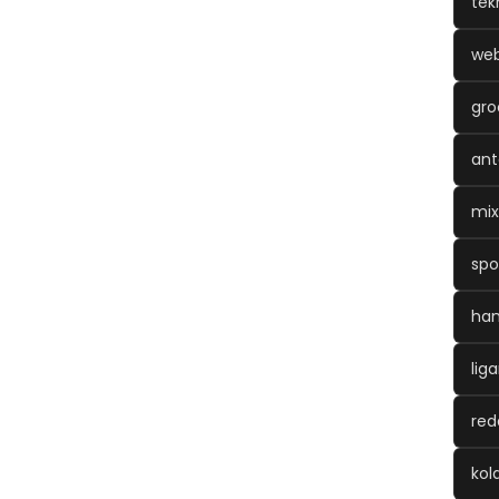
tek
web
gro
ant
mix
spo
han
lig
red
ko