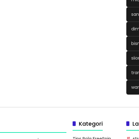
san
dim
bis
siio
tra
war
Kategori
La
Tips Pola FreeSpin
str