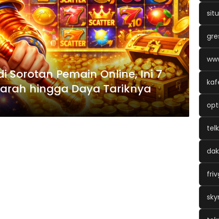
sit
gre
www
Sorotan Pemain Online, Ini 7
kaf
jarah hingga Daya Tariknya
opt
tel
dak
fri
sky