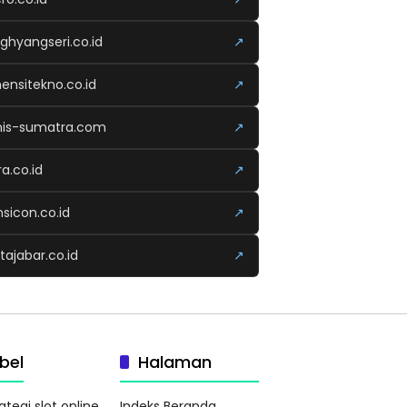
ghyangseri.co.id
↗
ensitekno.co.id
↗
nis-sumatra.com
↗
ra.co.id
↗
nsicon.co.id
↗
tajabar.co.id
↗
bel
Halaman
ategi slot online
Indeks Beranda