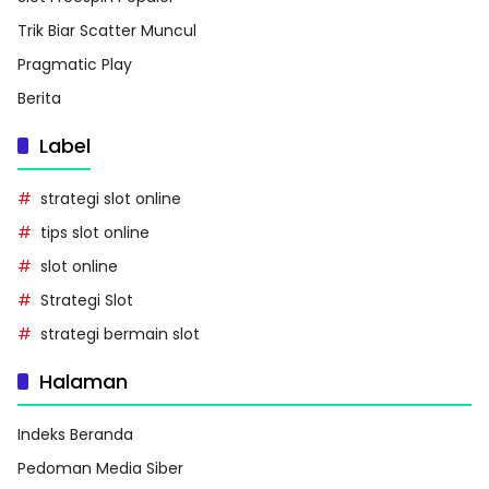
Trik Biar Scatter Muncul
Pragmatic Play
Berita
Label
strategi slot online
tips slot online
slot online
Strategi Slot
strategi bermain slot
Halaman
Indeks Beranda
Pedoman Media Siber