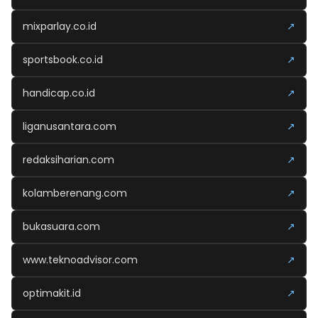
mixparlay.co.id
↗
sportsbook.co.id
↗
handicap.co.id
↗
liganusantara.com
↗
redaksiharian.com
↗
kolamberenang.com
↗
bukasuara.com
↗
www.teknoadvisor.com
↗
optimakit.id
↗