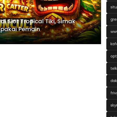
sit
gre
di Slot Tropical Tiki, Simak
ipakai Pemain
www
kaf
opt
tel
dak
fri
sky