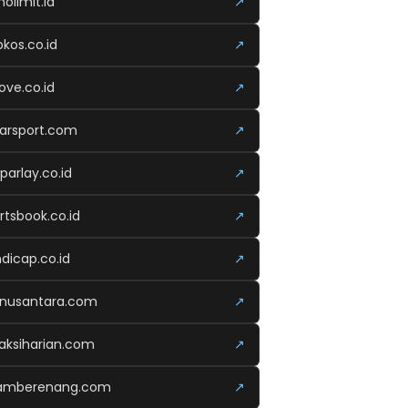
nolimit.id
↗
kos.co.id
↗
ove.co.id
↗
arsport.com
↗
parlay.co.id
↗
rtsbook.co.id
↗
dicap.co.id
↗
anusantara.com
↗
aksiharian.com
↗
lamberenang.com
↗