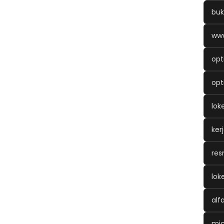
bu
www
opt
opt
lok
ker
res
lok
alf
mic