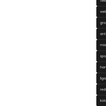
tek
web
gro
ant
mix
spo
han
lig
red
ko