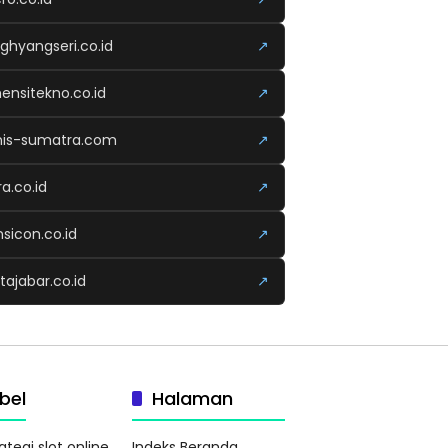
ghyangseri.co.id
↗
ensitekno.co.id
↗
nis-sumatra.com
↗
ra.co.id
↗
nsicon.co.id
↗
tajabar.co.id
↗
bel
Halaman
ategi slot online
Indeks Beranda