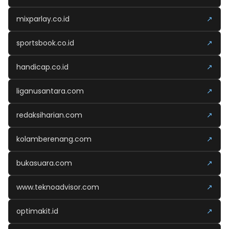
mixparlay.co.id
↗
sportsbook.co.id
↗
handicap.co.id
↗
liganusantara.com
↗
redaksiharian.com
↗
kolamberenang.com
↗
bukasuara.com
↗
www.teknoadvisor.com
↗
optimakit.id
↗