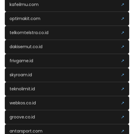
kafeilmu.com
↗
optimakit.com
↗
telkomtelstra.co.id
↗
dakisemut.co.id
↗
frivgame.id
↗
skyroam.id
↗
teknolimit.id
↗
webkos.co.id
↗
groove.co.id
↗
antarsport.com
↗