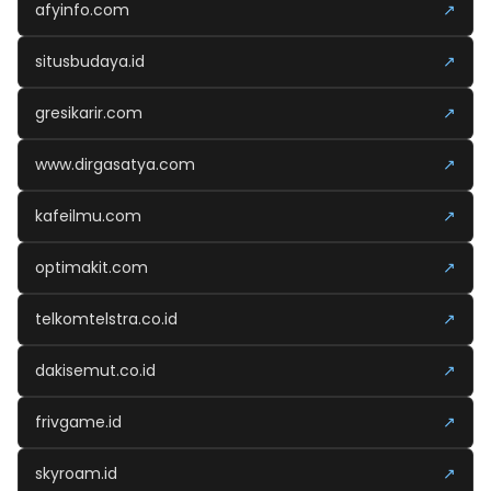
afyinfo.com
↗
situsbudaya.id
↗
gresikarir.com
↗
www.dirgasatya.com
↗
kafeilmu.com
↗
optimakit.com
↗
telkomtelstra.co.id
↗
dakisemut.co.id
↗
frivgame.id
↗
skyroam.id
↗