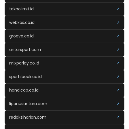
teknolimit.id
↗
webkos.co.id
↗
groove.co.id
↗
antarsport.com
↗
mixparlay.co.id
↗
sportsbook.co.id
↗
handicap.co.id
↗
liganusantara.com
↗
redaksiharian.com
↗