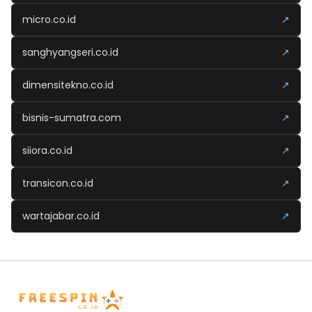
micro.co.id
↗
sanghyangseri.co.id
↗
dimensitekno.co.id
↗
bisnis-sumatra.com
↗
siiora.co.id
↗
transicon.co.id
↗
wartajabar.co.id
↗