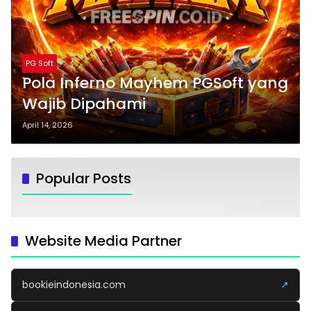
PG Soft
Pola Inferno Mayhem PGSoft yang
Wajib Dipahami
April 14, 2026
Popular Posts
Website Media Partner
bookieindonesia.com
↗