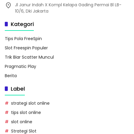
Jl Janur Indah X Kompl Kelapa Gading Permai Bl LB-
10/6, Dki Jakarta
Kategori
Tips Pola FreeSpin
Slot Freespin Populer
Trik Biar Scatter Muncul
Pragmatic Play
Berita
Label
strategi slot online
tips slot online
slot online
Strategi Slot