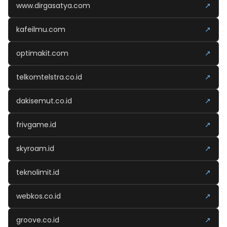
www.dirgasatya.com
↗
kafeilmu.com
↗
optimakit.com
↗
telkomtelstra.co.id
↗
dakisemut.co.id
↗
frivgame.id
↗
skyroam.id
↗
teknolimit.id
↗
webkos.co.id
↗
groove.co.id
↗