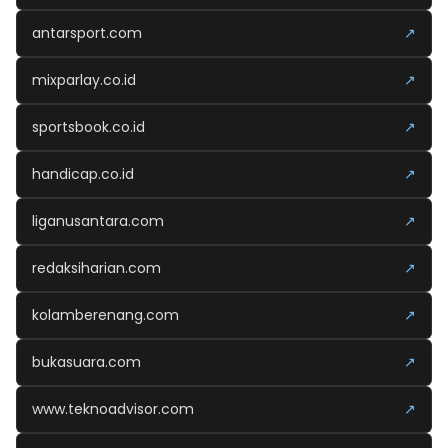
antarsport.com
↗
mixparlay.co.id
↗
sportsbook.co.id
↗
handicap.co.id
↗
liganusantara.com
↗
redaksiharian.com
↗
kolamberenang.com
↗
bukasuara.com
↗
www.teknoadvisor.com
↗