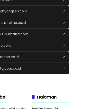
ghyangseri.co.id
↗
ensitekno.co.id
↗
nis-sumatra.com
↗
ra.co.id
↗
nsicon.co.id
↗
tajabar.co.id
↗
bel
Halaman
ategi slot online
Indeks Beranda