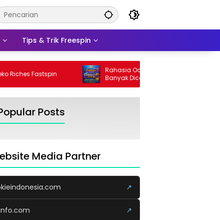
Tips & Trik Freespin
Rahasia Ocean Carnival Fastspin yang
s Fastspin
Banyak Dicari
Popular Posts
ebsite Media Partner
kieindonesia.com
↗
info.com
↗