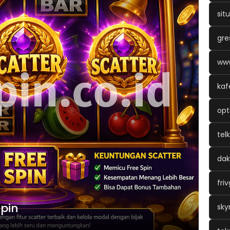
sit
gre
www
kaf
opt
tel
dak
fri
spin
sky