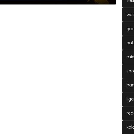
tek
web
gro
ant
mix
spo
han
lig
red
ko