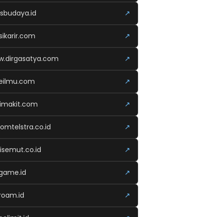
usbudaya.id
↗
sikarir.com
↗
.dirgasatya.com
↗
eilmu.com
↗
imakit.com
↗
komtelstra.co.id
↗
isemut.co.id
↗
vgame.id
↗
roam.id
↗