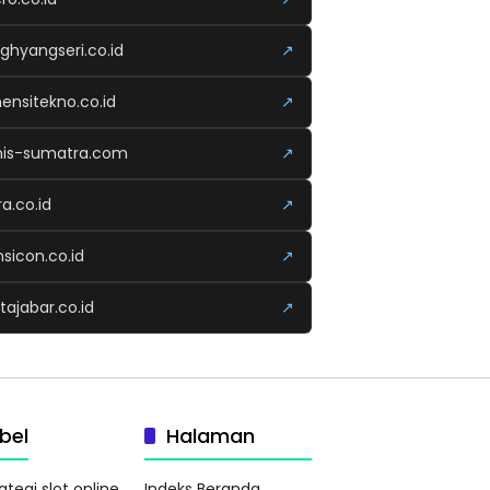
ghyangseri.co.id
↗
ensitekno.co.id
↗
nis-sumatra.com
↗
ra.co.id
↗
nsicon.co.id
↗
tajabar.co.id
↗
bel
Halaman
ategi slot online
Indeks Beranda