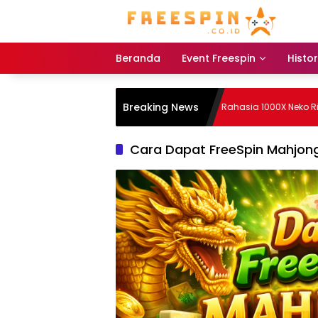
Langsung
ke
konten
Beranda
Event Freespin
Histo
Breaking News
Rahasia 1000X Neko Riches Fast
Cara Dapat FreeSpin Mahjon