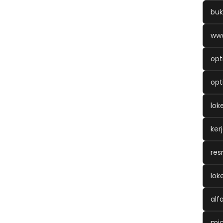
bu
www
opt
opt
lok
ker
res
lok
alf
mic