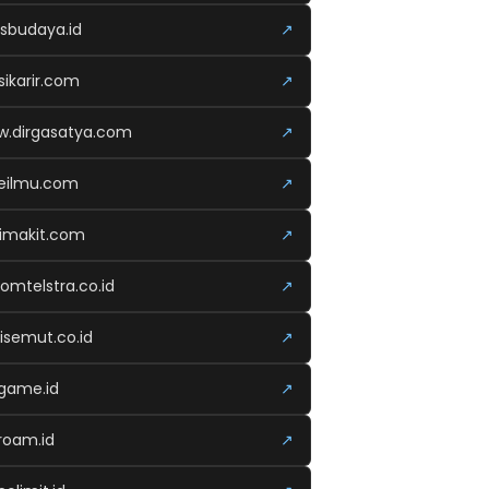
usbudaya.id
↗
sikarir.com
↗
.dirgasatya.com
↗
eilmu.com
↗
imakit.com
↗
komtelstra.co.id
↗
isemut.co.id
↗
vgame.id
↗
roam.id
↗