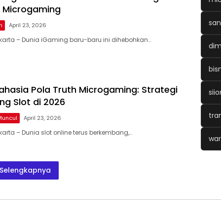
si Microgaming
san
n
April 23, 2026
jakarta – Dunia iGaming baru-baru ini dihebohkan…
dim
bis
hasia Pola Truth Microgaming: Strategi
siio
ng Slot di 2026
tra
 Muncul
April 23, 2026
jakarta – Dunia slot online terus berkembang,…
war
Selengkapnya