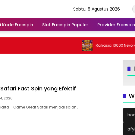
Sabtu, 8 Agustus 2026
ri Kode Freespin
Slot Freespin Populer
Provider Freespin
Rahasia 1000X Neko Riches Fa
Safari Fast Spin yang Efektif
W
24, 2026
jakarta – Game Great Safari menjadi salah…
boo
afy