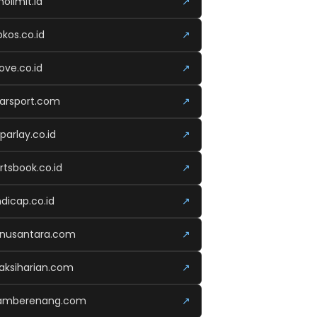
nolimit.id
↗
kos.co.id
↗
ove.co.id
↗
arsport.com
↗
parlay.co.id
↗
rtsbook.co.id
↗
dicap.co.id
↗
anusantara.com
↗
aksiharian.com
↗
lamberenang.com
↗