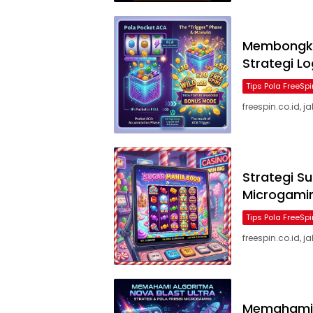
Membongka
Strategi L
Tips Pola FreeSpi
freespin.co.id, 
Strategi S
Microgami
Tips Pola FreeSpi
freespin.co.id, j
Memahami A