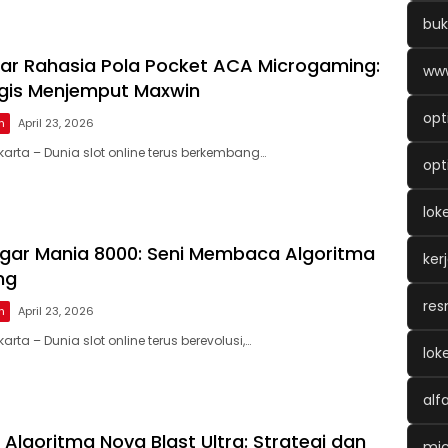
bu
r Rahasia Pola Pocket ACA Microgaming:
www
ogis Menjemput Maxwin
opt
n
April 23, 2026
jakarta – Dunia slot online terus berkembang…
opt
lok
ugar Mania 8000: Seni Membaca Algoritma
ker
ng
res
n
April 23, 2026
akarta – Dunia slot online terus berevolusi,…
lok
alf
lgoritma Nova Blast Ultra: Strategi dan
mic