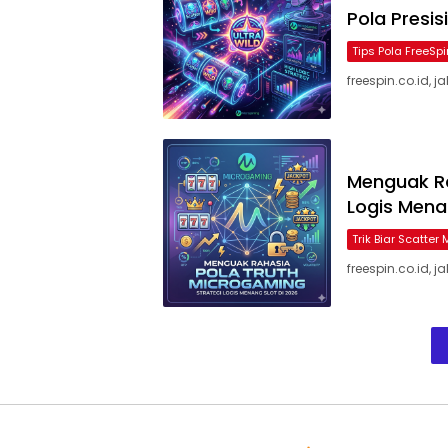
Pola Presi
Tips Pola FreeSpi
freespin.co.id, 
Menguak Ra
Logis Mena
Trik Biar Scatter
freespin.co.id, 