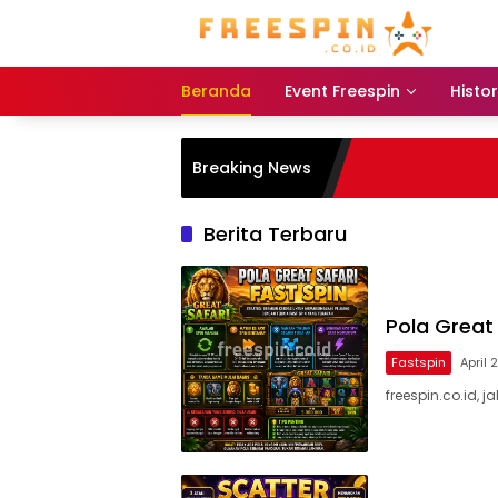
Langsung
ke
konten
Beranda
Event Freespin
Histo
Breaking News
Berita Terbaru
Pola Great 
Fastspin
April 
freespin.co.id, 