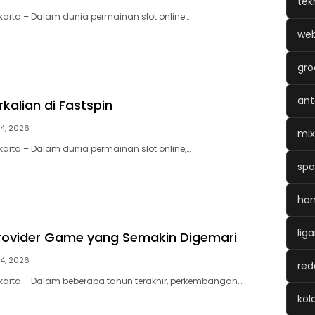
tek
jakarta – Dalam dunia permainan slot online…
web
gro
ant
kalian di Fastspin
24, 2026
mix
jakarta – Dalam dunia permainan slot online,…
spo
han
lig
Provider Game yang Semakin Digemari
24, 2026
red
 jakarta – Dalam beberapa tahun terakhir, perkembangan…
ko